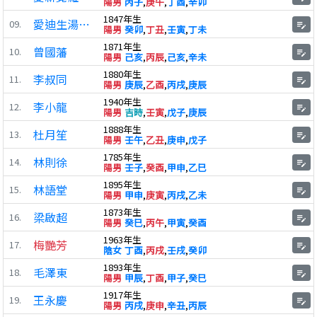
陽男
丙子
,
庚午
,
丁酉
,
辛卯
1847年生
愛迪生湯瑪士
09.
edit_note
陽男
癸卯
,
丁丑
,
壬寅
,
丁未
1871年生
曾國藩
10.
edit_note
陽男
己亥
,
丙辰
,
己亥
,
辛未
1880年生
李叔同
11.
edit_note
陽男
庚辰
,
乙酉
,
丙戌
,
庚辰
1940年生
李小龍
12.
edit_note
陽男
吉時
,
壬寅
,
戊子
,
庚辰
1888年生
杜月笙
13.
edit_note
陽男
壬午
,
乙丑
,
庚申
,
戊子
1785年生
林則徐
14.
edit_note
陽男
壬子
,
癸酉
,
甲申
,
乙巳
1895年生
林語堂
15.
edit_note
陽男
甲申
,
庚寅
,
丙戌
,
乙未
1873年生
梁啟超
16.
edit_note
陽男
癸巳
,
丙午
,
甲寅
,
癸酉
1963年生
梅艷芳
17.
edit_note
陰女
丁酉
,
丙戌
,
壬戌
,
癸卯
1893年生
毛澤東
18.
edit_note
陽男
甲辰
,
丁酉
,
甲子
,
癸巳
1917年生
王永慶
19.
edit_note
陽男
丙戌
,
庚申
,
辛丑
,
丙辰