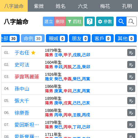
八字論命
紫微
姓名
六爻
梅花
孔明
八字論命
live_help
search
search_off
建立
刪除
四柱
參數
filter_alt
settings
全部
命例
親戚
朋友
客戶
其他
30
30
0
0
0
0
1879年生
于右任
01.
star
edit_note
陽男
壬申
,
甲子
,
戊辰
,
己卯
1604年生
史可法
02.
edit_note
陽男
辛卯
,
丙辰
,
乙丑
,
癸卯
1926年生
夢露瑪麗蓮
03.
edit_note
陰女
癸巳
,
辛酉
,
癸巳
,
丙寅
1866年生
孫中山
04.
edit_note
陽男
庚寅
,
辛卯
,
己亥
,
丙寅
1899年生
張大千
05.
edit_note
陽男
庚申
,
戊寅
,
己巳
,
己亥
1886年生
徐樂吾
06.
edit_note
陽男
丙申
,
丙申
,
壬辰
,
丙戌
1879年生
愛因斯坦阿爾伯特
07.
edit_note
陽男
癸巳
,
丙申
,
丁卯
,
己卯
1711年生
愛新覺羅弘曆
08.
edit_note