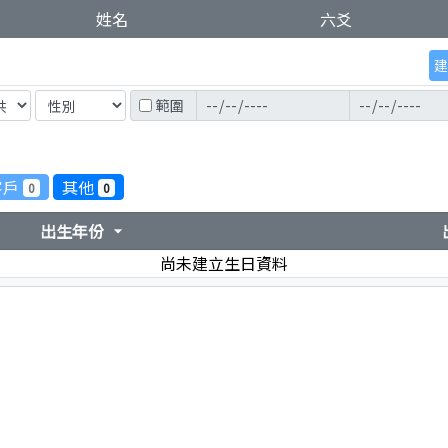
姓名
六爻
建
範圍
客戶
其他
0
0
出生年份
arrow_drop_down
尚未建立生日資料