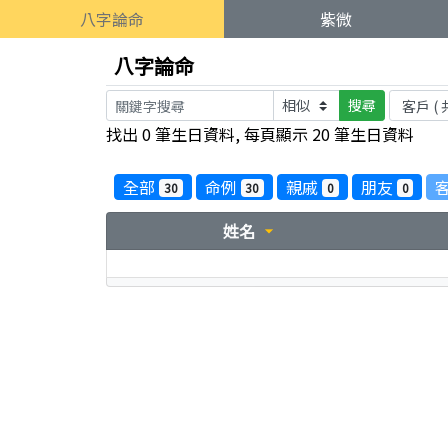
八字論命
紫微
八字論命
搜尋
找出 0 筆生日資料, 每頁顯示 20 筆生日資料
全部
命例
親戚
朋友
30
30
0
0
姓名
arrow_drop_down