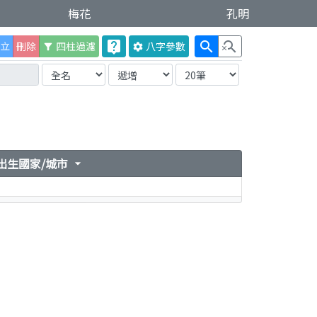
梅花
孔明
live_help
search
search_off
立
刪除
四柱過濾
八字
參數
filter_alt
settings
出生國家/城市
arrow_drop_down