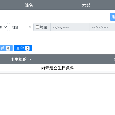
姓名
六爻
建
範圍
客戶
其他
0
0
出生年份
arrow_drop_down
尚未建立生日資料