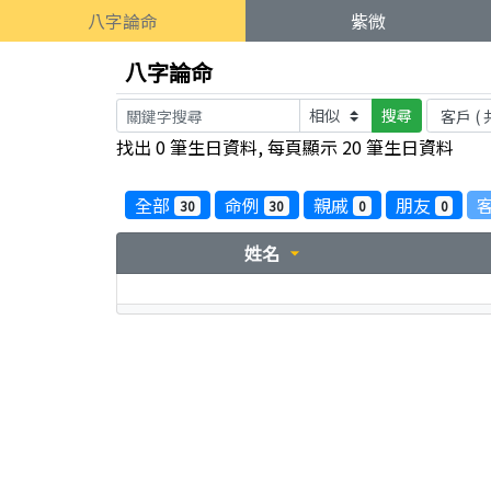
八字論命
紫微
八字論命
搜尋
找出 0 筆生日資料, 每頁顯示 20 筆生日資料
全部
命例
親戚
朋友
30
30
0
0
姓名
arrow_drop_down