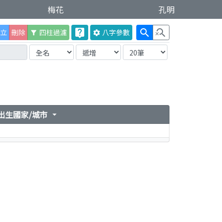
梅花
孔明
live_help
search
search_off
立
刪除
四柱過濾
八字
參數
filter_alt
settings
出生國家/城市
arrow_drop_down