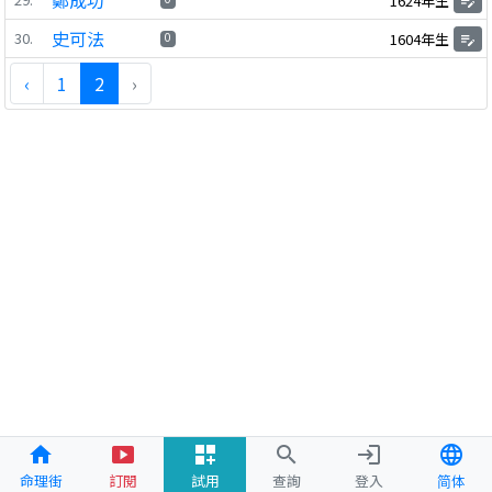
鄭成功
1624年生
edit_note
史可法
30.
0
1604年生
edit_note
‹
1
2
›
home
smart_display
dashboard_customize
search
login
language
命理街
訂閱
試用
查詢
登入
简体