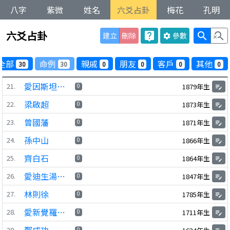
八字
紫微
姓名
六爻占卦
梅花
孔明
六爻占卦
live_help
search
search_off
建立
刪除
參數
settings
全部
命例
親戚
朋友
客戶
其他
30
30
0
0
0
0
愛因斯坦阿爾伯特
21.
0
1879年生
edit_note
梁啟超
22.
0
1873年生
edit_note
曾國藩
23.
0
1871年生
edit_note
孫中山
24.
0
1866年生
edit_note
齊白石
25.
0
1864年生
edit_note
愛迪生湯瑪士
26.
0
1847年生
edit_note
林則徐
27.
0
1785年生
edit_note
愛新覺羅弘曆
28.
0
1711年生
edit_note
29.
0