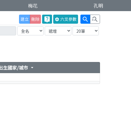
梅花
孔明
live_help
search
search_off
建立
刪除
六爻
參數
settings
出生國家/城市
arrow_drop_down