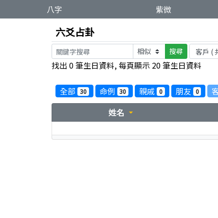
八字
紫微
六爻占卦
搜尋
找出 0 筆生日資料, 每頁顯示 20 筆生日資料
全部
命例
親戚
朋友
30
30
0
0
姓名
arrow_drop_down