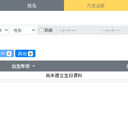
姓名
六爻占卦
範圍
客戶
其他
0
0
出生年份
arrow_drop_down
尚未建立生日資料