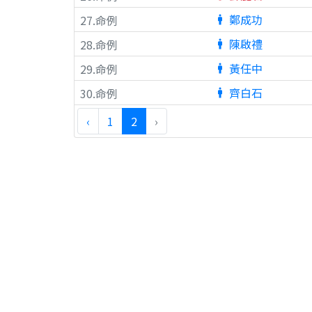
鄭成功
27.命例
man
陳啟禮
28.命例
man
黃任中
29.命例
man
齊白石
30.命例
man
‹
1
2
›