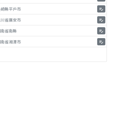
長崎縣平戶市
edit_note
四川省廣安市
edit_note
湖南省南縣
edit_note
湖南省湘潭市
edit_note