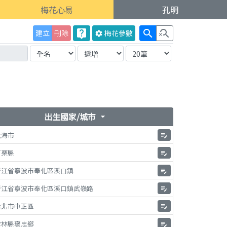
梅花心易
孔明
live_help
search
search_off
建立
刪除
梅花
參數
settings
出生國家/城市
arrow_drop_down
上海市
edit_note
苗栗縣
edit_note
浙江省寧波市奉化區溪口鎮
edit_note
浙江省寧波市奉化區溪口鎮武嶺路
edit_note
台北市中正區
edit_note
雲林縣褒忠鄉
edit_note