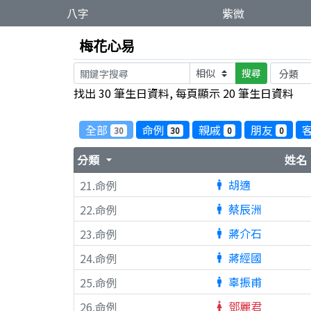
八字
紫微
梅花心易
搜尋
找出 30 筆生日資料, 每頁顯示 20 筆生日資料
全部
命例
親戚
朋友
30
30
0
0
分類
姓名
arrow_drop_down
a
胡適
21.命例
man
蔡辰洲
22.命例
man
蔣介石
23.命例
man
蔣經國
24.命例
man
辜振甫
25.命例
man
鄧麗君
26.命例
woman