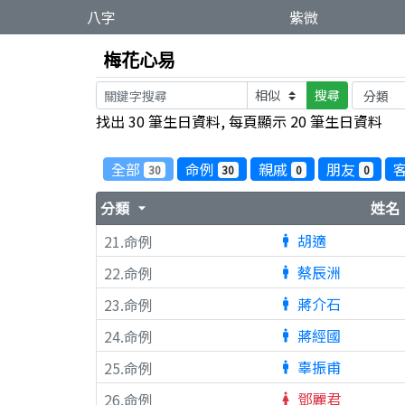
八字
紫微
梅花心易
搜尋
找出 30 筆生日資料, 每頁顯示 20 筆生日資料
全部
命例
親戚
朋友
30
30
0
0
分類
姓名
arrow_drop_down
a
胡適
21.命例
man
蔡辰洲
22.命例
man
蔣介石
23.命例
man
蔣經國
24.命例
man
辜振甫
25.命例
man
鄧麗君
26.命例
woman