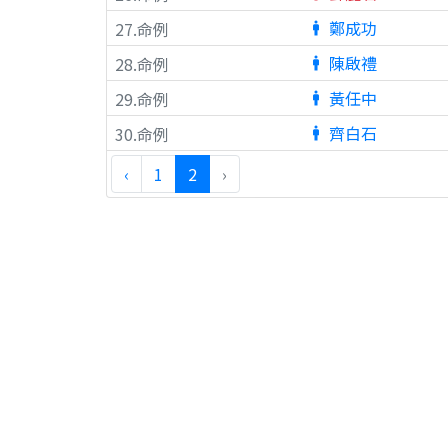
鄭成功
27.命例
man
陳啟禮
28.命例
man
黃任中
29.命例
man
齊白石
30.命例
man
‹
1
2
›