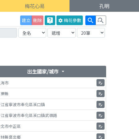
梅花心易
孔明
live_help
search
search_off
建立
刪除
梅花
參數
settings
出生國家/城市
arrow_drop_down
上海市
edit_note
苗栗縣
edit_note
浙江省寧波市奉化區溪口鎮
edit_note
浙江省寧波市奉化區溪口鎮武嶺路
edit_note
台北市中正區
edit_note
雲林縣褒忠鄉
edit_note