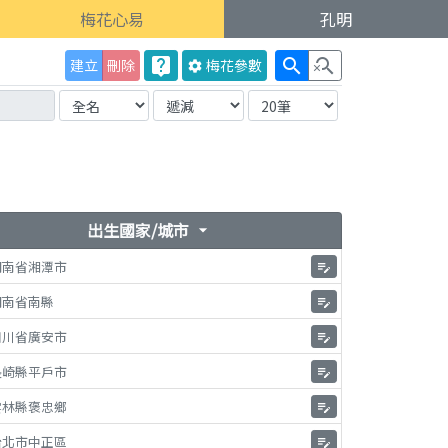
梅花心易
孔明
live_help
search
search_off
建立
刪除
梅花
參數
settings
出生國家/城市
arrow_drop_down
湖南省湘潭市
edit_note
湖南省南縣
edit_note
四川省廣安市
edit_note
長崎縣平戶市
edit_note
雲林縣褒忠鄉
edit_note
台北市中正區
edit_note