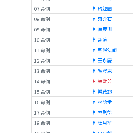
蔣經國
07.命例
man
蔣介石
08.命例
man
蔡辰洲
09.命例
man
胡適
10.命例
man
聖嚴法師
11.命例
man
王永慶
12.命例
man
毛澤東
13.命例
man
梅艷芳
14.命例
woman
梁啟超
15.命例
man
林語堂
16.命例
man
林則徐
17.命例
man
杜月笙
18.命例
man