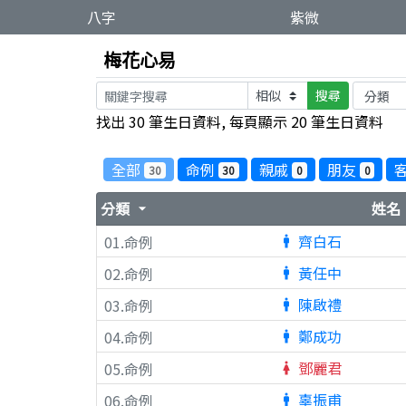
八字
紫微
梅花心易
搜尋
找出 30 筆生日資料, 每頁顯示 20 筆生日資料
全部
命例
親戚
朋友
30
30
0
0
分類
姓名
arrow_drop_down
a
齊白石
01.命例
man
黃任中
02.命例
man
陳啟禮
03.命例
man
鄭成功
04.命例
man
鄧麗君
05.命例
woman
辜振甫
06.命例
man