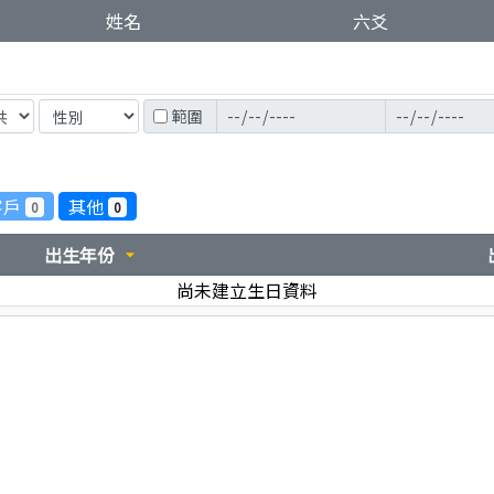
姓名
六爻
範圍
客戶
其他
0
0
出生年份
arrow_drop_down
尚未建立生日資料