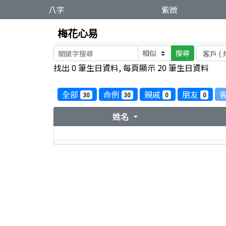
八字
紫微
梅花心易
搜尋
找出 0 筆生日資料, 每頁顯示 20 筆生日資料
全部
命例
親戚
朋友
30
30
0
0
姓名
arrow_drop_down