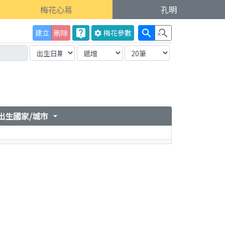
梅花心易
孔明
live_help
search
search_off
建立
刪除
梅花
參數
settings
出生國家/城市
arrow_drop_down