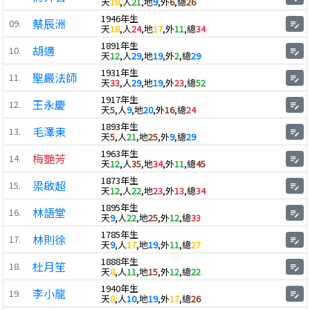
天
18
,人
21
,地
9
,外
6
,總
26
1946年生
蔡辰洲
09.
edit_note
天
18
,人
24
,地
17
,外
11
,總
34
1891年生
胡適
10.
edit_note
天
12
,人
29
,地
19
,外
2
,總
29
1931年生
聖嚴法師
11.
edit_note
天
33
,人
29
,地
19
,外
23
,總
52
1917年生
王永慶
12.
edit_note
天
5
,人
9
,地
20
,外
16
,總
24
1893年生
毛澤東
13.
edit_note
天
5
,人
21
,地
25
,外
9
,總
29
1963年生
梅艷芳
14.
edit_note
天
12
,人
35
,地
34
,外
11
,總
45
1873年生
梁啟超
15.
edit_note
天
12
,人
22
,地
23
,外
13
,總
34
1895年生
林語堂
16.
edit_note
天
9
,人
22
,地
25
,外
12
,總
33
1785年生
林則徐
17.
edit_note
天
9
,人
17
,地
19
,外
11
,總
27
1888年生
杜月笙
18.
edit_note
天
8
,人
11
,地
15
,外
12
,總
22
1940年生
李小龍
19.
edit_note
天
8
,人
10
,地
19
,外
17
,總
26