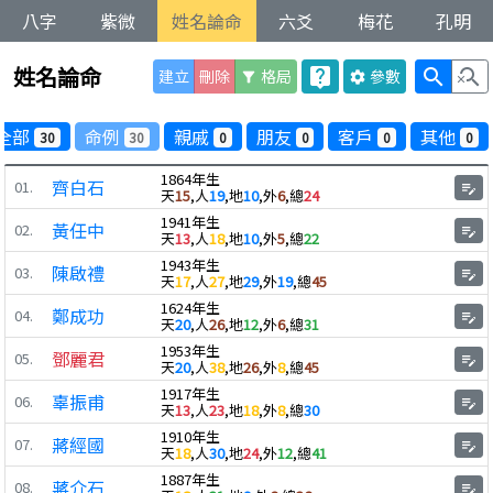
八字
紫微
姓名論命
六爻
梅花
孔明
姓名論命
live_help
search
search_off
建立
刪除
格局
參數
filter_alt
settings
全部
命例
親戚
朋友
客戶
其他
30
30
0
0
0
0
1864年生
齊白石
01.
edit_note
天
15
,人
19
,地
10
,外
6
,總
24
1941年生
黃任中
02.
edit_note
天
13
,人
18
,地
10
,外
5
,總
22
1943年生
陳啟禮
03.
edit_note
天
17
,人
27
,地
29
,外
19
,總
45
1624年生
鄭成功
04.
edit_note
天
20
,人
26
,地
12
,外
6
,總
31
1953年生
鄧麗君
05.
edit_note
天
20
,人
38
,地
26
,外
8
,總
45
1917年生
辜振甫
06.
edit_note
天
13
,人
23
,地
18
,外
8
,總
30
1910年生
蔣經國
07.
edit_note
天
18
,人
30
,地
24
,外
12
,總
41
1887年生
蔣介石
08.
edit_note