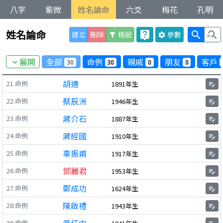
八字
紫微
姓名論命
六爻
梅花
孔明
姓名論命
live_help
search
search_off
建立
刪除
格局
參數
filter_alt
settings
展開
全部
命例
親戚
朋友
客戶
30
30
0
0
expand_more
胡適
21.命例
1891年生
edit_note
蔡辰洲
22.命例
1946年生
edit_note
蔣介石
23.命例
1887年生
edit_note
蔣經國
24.命例
1910年生
edit_note
辜振甫
25.命例
1917年生
edit_note
鄧麗君
26.命例
1953年生
edit_note
鄭成功
27.命例
1624年生
edit_note
陳啟禮
28.命例
1943年生
edit_note
29.命例