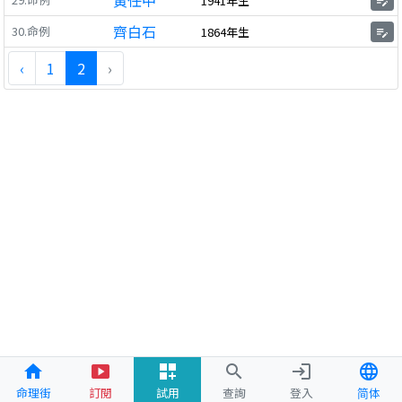
黃任中
1941年生
edit_note
齊白石
30.命例
1864年生
edit_note
‹
1
2
›
home
smart_display
dashboard_customize
search
login
language
命理街
訂閱
試用
查詢
登入
简体