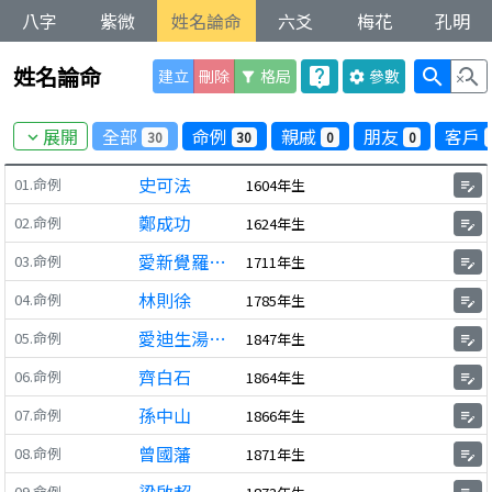
八字
紫微
姓名論命
六爻
梅花
孔明
姓名論命
live_help
search
search_off
建立
刪除
格局
參數
filter_alt
settings
展開
全部
命例
親戚
朋友
客戶
30
30
0
0
expand_more
史可法
01.命例
1604年生
edit_note
鄭成功
02.命例
1624年生
edit_note
愛新覺羅弘曆
03.命例
1711年生
edit_note
林則徐
04.命例
1785年生
edit_note
愛迪生湯瑪士
05.命例
1847年生
edit_note
齊白石
06.命例
1864年生
edit_note
孫中山
07.命例
1866年生
edit_note
曾國藩
08.命例
1871年生
edit_note
09.命例