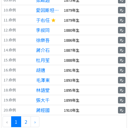
梁啟超
1873年生
edit_note
愛因斯坦阿爾伯特
10.命例
1879年生
edit_note
于右任
11.命例
1879年生
star
edit_note
李叔同
12.命例
1880年生
edit_note
徐樂吾
13.命例
1886年生
edit_note
蔣介石
14.命例
1887年生
edit_note
杜月笙
15.命例
1888年生
edit_note
胡適
16.命例
1891年生
edit_note
毛澤東
17.命例
1893年生
edit_note
林語堂
18.命例
1895年生
edit_note
張大千
19.命例
1899年生
edit_note
蔣經國
20.命例
1910年生
edit_note
‹
1
2
›