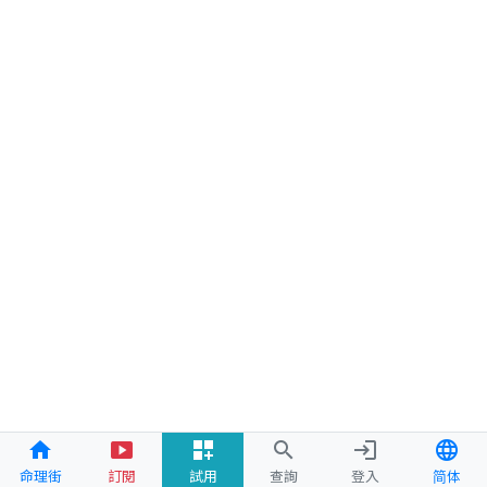
home
smart_display
dashboard_customize
search
login
language
命理街
訂閱
試用
查詢
登入
简体