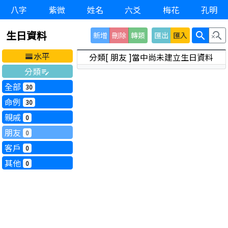
八字
紫微
姓名
六爻
梅花
孔明
生日資料
search
search_off
新增
刪除
轉類
匯出
匯入
水平
分類[ 朋友 ]當中尚未建立生日資料
horizontal_split
分類
edit_note
全部
30
命例
30
親戚
0
朋友
0
客戶
0
其他
0