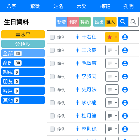
八字
紫微
姓名
六爻
梅花
孔明
生日資料
search
search_off
新增
刪除
轉類
匯出
匯入
水平
horizontal_split
于右任
account_circle
命例
man
star
分類
edit_note
王永慶
account_circle
命例
man
subject
全部
30
命例
毛澤東
30
account_circle
命例
man
subject
親戚
0
李叔同
account_circle
命例
man
subject
朋友
0
史可法
account_circle
命例
man
客戶
subject
0
其他
0
李小龍
account_circle
命例
man
subject
杜月笙
account_circle
命例
man
subject
林則徐
account_circle
命例
man
subject