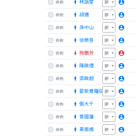
林語堂
account_circle
命例
man
subject
胡適
account_circle
命例
man
subject
孫中山
account_circle
命例
man
subject
徐樂吾
account_circle
命例
man
subject
梅艷芳
account_circle
命例
woman
subject
陳啟禮
account_circle
命例
man
subject
梁啟超
account_circle
命例
man
subject
愛新覺羅弘曆
account_circle
命例
man
subject
張大千
account_circle
命例
man
subject
曾國藩
account_circle
命例
man
subject
辜振甫
account_circle
命例
man
subject