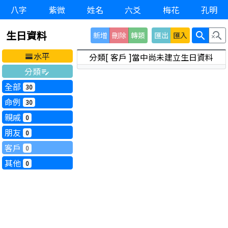
八字
紫微
姓名
六爻
梅花
孔明
生日資料
search
search_off
新增
刪除
轉類
匯出
匯入
水平
分類[ 客戶 ]當中尚未建立生日資料
horizontal_split
分類
edit_note
全部
30
命例
30
親戚
0
朋友
0
客戶
0
其他
0