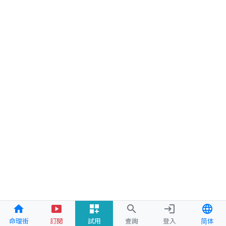
home
smart_display
dashboard_customize
search
login
language
命理街
訂閱
試用
查詢
登入
简体