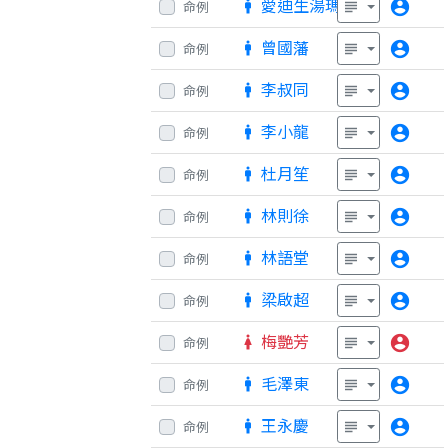
愛迪生湯瑪士
account_circle
命例
man
subject
曾國藩
account_circle
命例
man
subject
李叔同
account_circle
命例
man
subject
李小龍
account_circle
命例
man
subject
杜月笙
account_circle
命例
man
subject
林則徐
account_circle
命例
man
subject
林語堂
account_circle
命例
man
subject
梁啟超
account_circle
命例
man
subject
梅艷芳
account_circle
命例
woman
subject
毛澤東
account_circle
命例
man
subject
王永慶
account_circle
命例
man
subject