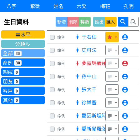
八字
紫微
姓名
六爻
梅花
孔明
生日資料
search
search_off
新增
刪除
轉類
匯出
匯入
水平
horizontal_split
于右任
account_circle
命例
man
star
分類
edit_note
史可法
account_circle
命例
man
subject
全部
30
命例
夢露瑪麗蓮
30
account_circle
命例
woman
subject
親戚
0
孫中山
account_circle
命例
man
subject
朋友
0
張大千
account_circle
命例
man
客戶
subject
0
其他
0
徐樂吾
account_circle
命例
man
subject
愛因斯坦阿爾伯特
account_circle
命例
man
subject
愛新覺羅弘曆
account_circle
命例
man
subject