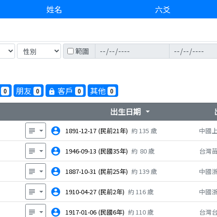
姓名
六爻
範圍
朋友
客戶
其他
0
0
0
0
lock
出生日期
arrow_drop_down
account_circle
1891-12-17
(民前21年)
約
135
歲
中國
subject
account_circle
1946-09-13
(民國35年)
約
80
歲
台灣
subject
account_circle
1887-10-31
(民前25年)
約
139
歲
中國
subject
account_circle
1910-04-27
(民前2年)
約
116
歲
中國
subject
account_circle
1917-01-06
(民國6年)
約
110
歲
台灣
subject