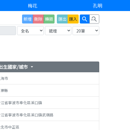
梅花
孔明
search
search_off
新增
刪除
轉類
匯出
匯入
出生國家/城市
arrow_drop_down
上海市
苗栗縣
浙江省寧波市奉化區溪口鎮
浙江省寧波市奉化區溪口鎮武嶺路
台北市中正區