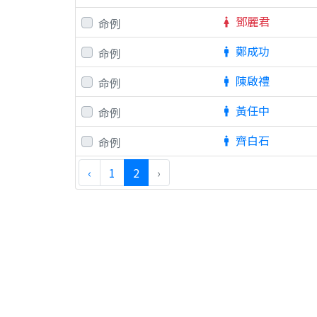
鄧麗君
命例
woman
鄭成功
命例
man
陳啟禮
命例
man
黃任中
命例
man
齊白石
命例
man
‹
1
2
›