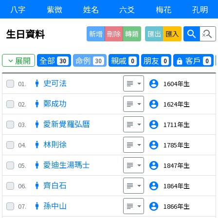
八字
紫微
姓名
六爻
梅花
孔明
生日資料
search
search_off
新增
刪除
轉類
匯出
匯入
展開
全部
命例
親戚
朋友
客戶
30
30
0
0
0
expand_more
lock
史可法
account_circle
01.
1604年生
man
subject
鄭成功
account_circle
02.
1624年生
man
subject
愛新覺羅弘曆
account_circle
03.
1711年生
man
subject
林則徐
account_circle
04.
1785年生
man
subject
愛迪生湯瑪士
account_circle
05.
1847年生
man
subject
齊白石
account_circle
06.
1864年生
man
subject
孫中山
account_circle
07.
1866年生
man
subject