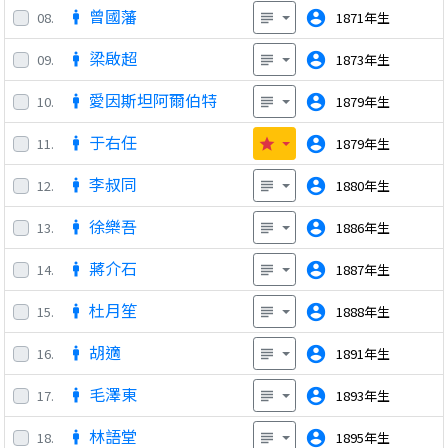
曾國藩
account_circle
08.
1871年生
man
subject
梁啟超
account_circle
09.
1873年生
man
subject
愛因斯坦阿爾伯特
account_circle
10.
1879年生
man
subject
于右任
account_circle
11.
1879年生
man
star
李叔同
account_circle
12.
1880年生
man
subject
徐樂吾
account_circle
13.
1886年生
man
subject
蔣介石
account_circle
14.
1887年生
man
subject
杜月笙
account_circle
15.
1888年生
man
subject
胡適
account_circle
16.
1891年生
man
subject
毛澤東
account_circle
17.
1893年生
man
subject
林語堂
account_circle
18.
1895年生
man
subject