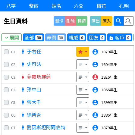
八字
紫微
姓名
六爻
梅花
孔明
生日資料
search
search_off
新增
刪除
轉類
匯出
匯入
展開
全部
命例
親戚
朋友
客戶
30
30
0
0
0
expand_more
lock
于右任
account_circle
01.
1879年生
man
star
史可法
account_circle
02.
1604年生
man
subject
夢露瑪麗蓮
account_circle
03.
1926年生
woman
subject
孫中山
account_circle
04.
1866年生
man
subject
張大千
account_circle
05.
1899年生
man
subject
徐樂吾
account_circle
06.
1886年生
man
subject
愛因斯坦阿爾伯特
account_circle
07.
1879年生
man
subject