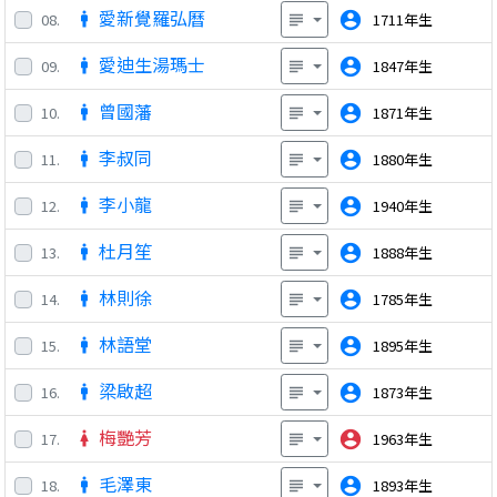
愛新覺羅弘曆
account_circle
08.
1711年生
man
subject
愛迪生湯瑪士
account_circle
09.
1847年生
man
subject
曾國藩
account_circle
10.
1871年生
man
subject
李叔同
account_circle
11.
1880年生
man
subject
李小龍
account_circle
12.
1940年生
man
subject
杜月笙
account_circle
13.
1888年生
man
subject
林則徐
account_circle
14.
1785年生
man
subject
林語堂
account_circle
15.
1895年生
man
subject
梁啟超
account_circle
16.
1873年生
man
subject
梅艷芳
account_circle
17.
1963年生
woman
subject
毛澤東
account_circle
18.
1893年生
man
subject