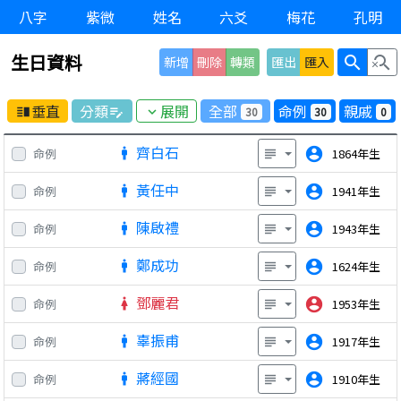
八字
紫微
姓名
六爻
梅花
孔明
生日資料
search
search_off
新增
刪除
轉類
匯出
匯入
垂直
分類
展開
全部
命例
親戚
30
30
0
vertical_split
edit_note
expand_more
齊白石
account_circle
命例
1864年生
man
subject
黃任中
account_circle
命例
1941年生
man
subject
陳啟禮
account_circle
命例
1943年生
man
subject
鄭成功
account_circle
命例
1624年生
man
subject
鄧麗君
account_circle
命例
1953年生
woman
subject
辜振甫
account_circle
命例
1917年生
man
subject
蔣經國
account_circle
命例
1910年生
man
subject