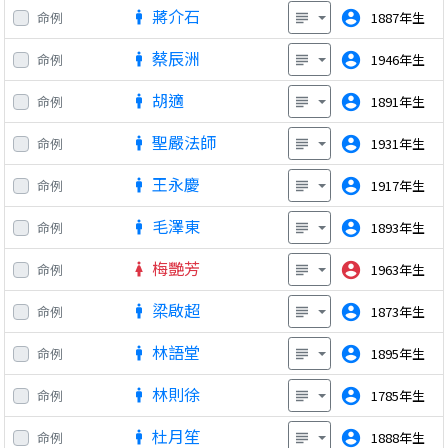
蔣介石
account_circle
命例
1887年生
man
subject
蔡辰洲
account_circle
命例
1946年生
man
subject
胡適
account_circle
命例
1891年生
man
subject
聖嚴法師
account_circle
命例
1931年生
man
subject
王永慶
account_circle
命例
1917年生
man
subject
毛澤東
account_circle
命例
1893年生
man
subject
梅艷芳
account_circle
命例
1963年生
woman
subject
梁啟超
account_circle
命例
1873年生
man
subject
林語堂
account_circle
命例
1895年生
man
subject
林則徐
account_circle
命例
1785年生
man
subject
杜月笙
account_circle
命例
1888年生
man
subject