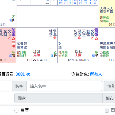
項目觀看:
3081 次
測算對象:
所有人
名字
性
國家
城市
農曆
閏