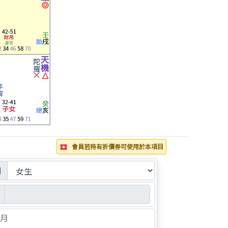
會員若持有折價劵可使用於本項目
local_play
別
月