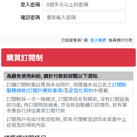
登入密碼
確認密碼
已經是會員? 請
登入帳號
後再進行付款.
購買訂閱制
為避免使用糾紛, 請於付款前詳閱以下須知.
訂購訂閱制需註冊為本站用戶, 須遵循本站公告之
訂閱制
服務條款(訂閱戶應知事項)
及
定型化契約
中規範.
訂閱制採一次一租模式, 訂閱項目未到期前, 沒有訂閱延長
的功能; 待訂閱時效過後, 亦沒有自動續訂的情形, 若有需
求應自行評估需求訂閱付款.
訂閱用戶完成付款流程時, 即表示理解並認同本頁面中上
述提及的條款內容.