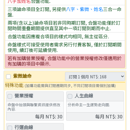
八字加姓名
合盤功能.
三項論命項目全訂閱, 另提供
八字、紫微、姓名
三合一命
盤.
兩項(含以上)論命項目若非同時期訂閱, 合盤功能僅於訂
閱時間重疊期間提供直至其中一項訂閱到期而中止.
合盤功能因應複合項目的樣式均相同, 無主從區分.
命盤樣式可接受使用者需求另行付費客製, 僅於訂閱期間
使用, 續訂後可延續使用.
若有加購營業授權, 合盤功能中的營業授權修改僅適用於
有加購的項目中顯示.
紫微論命
特殊功能
(加購功能需與訂閱週期同步, 不同訂閱項目需個別加購)
營業授權
人生曲線
命盤中抬頭與聯繫資訊提供修改
分析命主一生運勢走向圖.
內容.
每月 NT$: 30
每月 NT$: 30
行運曲線