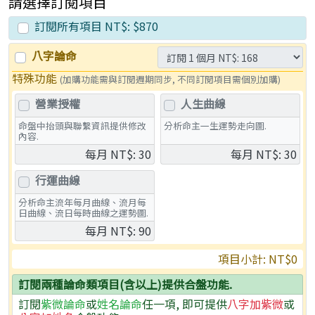
請選擇訂閱項目
訂閱所有項目 NT$:
$870
八字論命
特殊功能
(加購功能需與訂閱週期同步, 不同訂閱項目需個別加購)
營業授權
人生曲線
命盤中抬頭與聯繫資訊提供修改
分析命主一生運勢走向圖.
內容.
每月 NT$: 30
每月 NT$: 30
行運曲線
分析命主流年每月曲線、流月每
日曲線、流日每時曲線之運勢圖.
每月 NT$: 90
項目小計: NT
$0
訂閱兩種論命類項目(含以上)提供合盤功能.
訂閱
紫微論命
或
姓名論命
任一項, 即可提供
八字加紫微
或