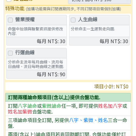
特殊功能
(加購功能需與訂閱週期同步, 不同訂閱項目需個別加購)
營業授權
人生曲線
命盤中抬頭與聯繫資訊提供修改
分析命主一生運勢走向圖.
內容.
每月 NT$: 30
每月 NT$: 30
行運曲線
分析命主流年每月曲線、流月每
日曲線、流日每時曲線之運勢圖.
每月 NT$: 90
項目小計: NT
$0
訂閱兩種論命類項目(含以上)提供合盤功能.
訂閱
八字論命
或
紫微論命
任一項, 即可提供
姓名加八字
或
姓名加紫微
合盤功能.
三項論命項目全訂閱, 另提供
八字、紫微、姓名
三合一命
盤.
兩項(含以上)論命項目若非同時期訂閱, 合盤功能僅於訂