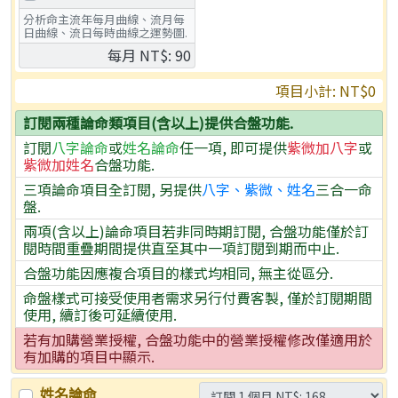
分析命主流年每月曲線、流月每
日曲線、流日每時曲線之運勢圖.
每月 NT$: 90
項目小計: NT
$0
訂閱兩種論命類項目(含以上)提供合盤功能.
訂閱
八字論命
或
姓名論命
任一項, 即可提供
紫微加八字
或
紫微加姓名
合盤功能.
三項論命項目全訂閱, 另提供
八字、紫微、姓名
三合一命
盤.
兩項(含以上)論命項目若非同時期訂閱, 合盤功能僅於訂
閱時間重疊期間提供直至其中一項訂閱到期而中止.
合盤功能因應複合項目的樣式均相同, 無主從區分.
命盤樣式可接受使用者需求另行付費客製, 僅於訂閱期間
使用, 續訂後可延續使用.
若有加購營業授權, 合盤功能中的營業授權修改僅適用於
有加購的項目中顯示.
姓名論命