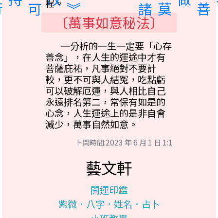
︾
︽
諸
惡
莫
眾
善
行
持
改
做
奉
程。
〔萬事如意秘法〕
一分析的一生一定要「心存
善念」，在人生的運途中才有
菩薩庇祐，凡事絕對不要計
較，更不可與人結冤，吃點虧
可以破解厄運，與人相比自己
永遠排名第二，常保有如是的
心念，人生運途上的是非自會
減少，萬事自然如意。
卜問時間:2023 年 6 月 1 日 1:1
藝文軒
開運印鑑
紫微．八字．姓名．占卜