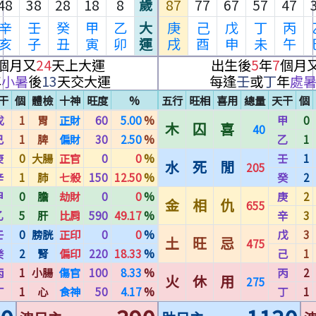
48
38
28
18
8
歲
87
77
67
57
47
辛
壬
癸
甲
乙
大
庚
己
戊
丁
丙
亥
子
丑
寅
卯
運
戌
酉
申
未
午
個月又
24
天上大運
出生後
5
年
7
個月
年
小暑
後
13
天交大運
每逢
壬
或
丁
年
處
干
個
體檢
十神
旺度
%
五行
旺相
喜用
總量
天干
個
戊
1
胃
正財
60
5.00
%
甲
0
木
囚
喜
40
己
1
脾
偏財
30
2.50
%
乙
1
庚
0
大腸
正官
0
0
%
壬
1
水
死
閒
205
辛
1
肺
七殺
150
12.50
%
癸
2
甲
0
膽
劫財
0
0
%
庚
2
金
相
仇
655
乙
5
肝
比肩
590
49.17
%
辛
3
壬
0
膀胱
正印
0
0
%
戊
3
土
旺
忌
475
癸
2
腎
偏印
220
18.33
%
己
1
丙
1
小腸
傷官
100
8.33
%
丙
2
火
休
用
275
丁
1
心
食神
50
4.17
%
丁
1