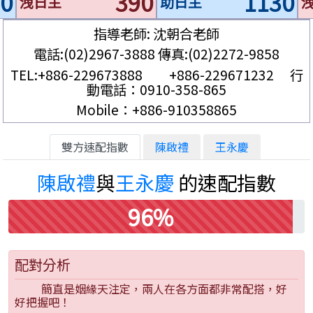
0
390
1130
洩日主
助日主
指導老師: 沈朝合老師
電話:(02)2967-3888 傳真:(02)2272-9858
TEL:+886-229673888 +886-229671232 行
動電話：0910-358-865
Mobile：+886-910358865
雙方速配指數
陳啟禮
王永慶
陳啟禮
與
王永慶
的速配指數
96%
配對分析
簡直是姻緣天注定，兩人在各方面都非常配搭，好
好把握吧！