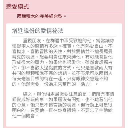
戀愛模式
兩塊積木的完美組合型。
增進緣份的愛情祕法
重視朋友、在群體中深受歡迎的他，常常讓你
懷疑兩人的感情有多深。確實，他有熱愛自由、不
喜拘束、喜歡冒險的天性，對於愛情並不擅長羅曼
蒂克的表達。想要用責任來束縛他，有可能會對他
形成很大的壓力，如果他也很愛你，雖然會想獨占
你，卻不喜歡太過黏膩的方式，他只是喜歡兩人有
共同的興趣和說不完的話題，並不表示可以兩個人
每天毫無目標的待在一起，只有眼神交會是不夠
的，他還需要一份為未來奮鬥的「活力」。
總之，與他相處最需要注意的是：把所有事情
都變成好玩的事。如果還沒有開始，也不難看出他
的心意，他只是不擅言語的表達，但行動上可是很
明白的，只要他一直在你身邊繞，不要忘了主動給
他一個機會。