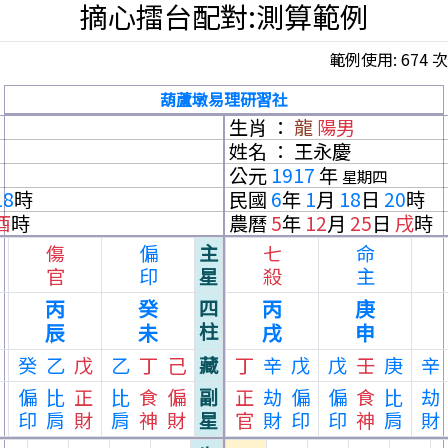
摘心擂台配對:測算範例
範例使用: 674 次
葫蘆墩易理研習社
生肖 ：
龍
陽男
姓名 ： 王永慶
公元
1917
年
星期四
18
時
民國
6
年
1
月
18
日
20
時
酉
時
農曆
5
年
12
月
25
日
戌
時
傷
偏
主
七
命
官
印
星
殺
主
丙
癸
四
丙
庚
柱
辰
未
戌
申
癸
乙
戊
乙
丁
己
藏
丁
辛
戊
戊
壬
庚
辛
偏
比
正
比
食
偏
副
正
劫
偏
偏
食
比
劫
印
肩
財
肩
神
財
星
官
財
印
印
神
肩
財