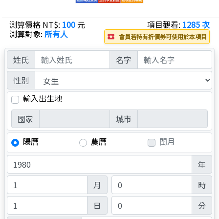
測算價格 NT$:
100
元
項目觀看:
1285 次
測算對象:
所有人
會員若持有折價劵可使用於本項目
local_play
姓氏
名字
性別
輸入出生地
國家
城市
陽曆
農曆
閏月
年
月
時
日
分