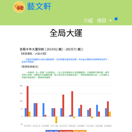
藝文軒
Toggle D
介紹
項目
全局大運