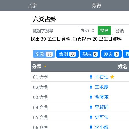
八字
紫微
六爻占卦
搜尋
找出 30 筆生日資料, 每頁顯示 20 筆生日資料
全部
命例
親戚
朋友
30
30
0
0
分類
姓名
arrow_drop_down
a
于右任
01.命例
man
star
王永慶
02.命例
man
毛澤東
03.命例
man
李叔同
04.命例
man
史可法
05.命例
man
李小龍
06.命例
man