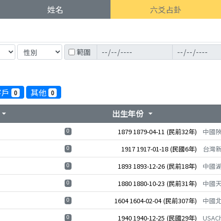
姓名
六爻占卦
範圍
客戶
其他
0
0
出生年份
rrow_drop_down
arrow_drop_down
0
1879
1879-04-11
(民前32年)
中國
0
1917
1917-01-18
(民國6年)
台灣
0
1893
1893-12-26
(民前18年)
中國
0
1880
1880-10-23
(民前31年)
中國
0
1604
1604-02-04
(民前307年)
中國
0
1940
1940-12-25
(民國29年)
USACh