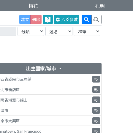
梅花
孔明
live_help
search
search_off
建立
刪除
六爻
參數
settings
出生國家/城市
arrow_drop_down
陝西省咸陽市三原縣
edit_note
新北市新店區
edit_note
湖南省湘潭市韶山
edit_note
天津市
edit_note
北京市大興區
edit_note
inatown, San Francisco
edit_note