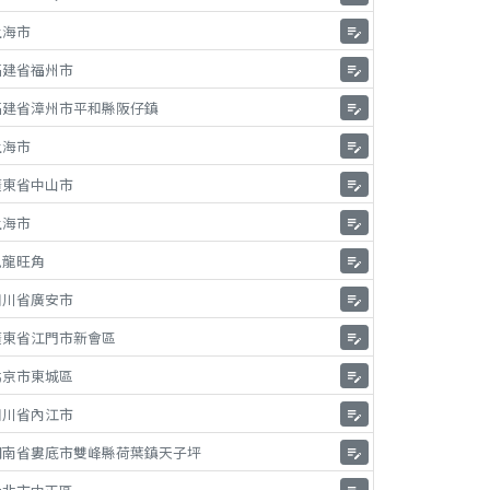
上海市
edit_note
福建省福州市
edit_note
福建省漳州市平和縣阪仔鎮
edit_note
上海市
edit_note
廣東省中山市
edit_note
上海市
edit_note
九龍旺角
edit_note
四川省廣安市
edit_note
廣東省江門市新會區
edit_note
北京市東城區
edit_note
四川省內江市
edit_note
湖南省婁底市雙峰縣荷葉鎮天子坪
edit_note