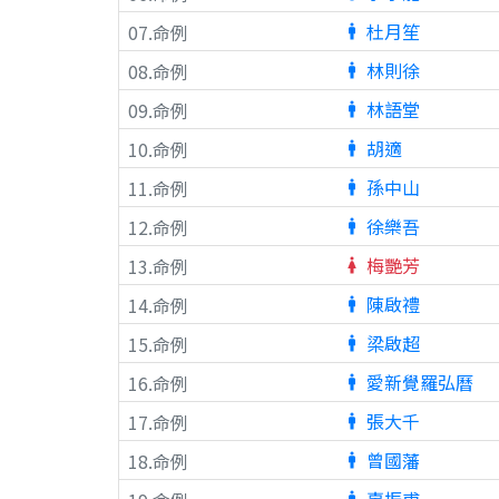
杜月笙
07.命例
man
林則徐
08.命例
man
林語堂
09.命例
man
胡適
10.命例
man
孫中山
11.命例
man
徐樂吾
12.命例
man
梅艷芳
13.命例
woman
陳啟禮
14.命例
man
梁啟超
15.命例
man
愛新覺羅弘曆
16.命例
man
張大千
17.命例
man
曾國藩
18.命例
man