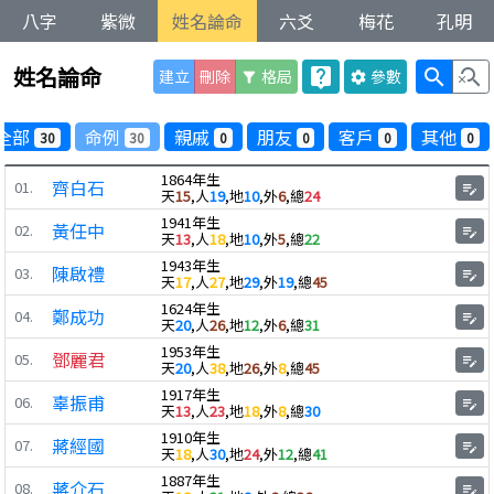
八字
紫微
姓名論命
六爻
梅花
孔明
姓名論命
live_help
search
search_off
建立
刪除
格局
參數
filter_alt
settings
全部
命例
親戚
朋友
客戶
其他
30
30
0
0
0
0
1864年生
齊白石
01.
edit_note
天
15
,人
19
,地
10
,外
6
,總
24
1941年生
黃任中
02.
edit_note
天
13
,人
18
,地
10
,外
5
,總
22
1943年生
陳啟禮
03.
edit_note
天
17
,人
27
,地
29
,外
19
,總
45
1624年生
鄭成功
04.
edit_note
天
20
,人
26
,地
12
,外
6
,總
31
1953年生
鄧麗君
05.
edit_note
天
20
,人
38
,地
26
,外
8
,總
45
1917年生
辜振甫
06.
edit_note
天
13
,人
23
,地
18
,外
8
,總
30
1910年生
蔣經國
07.
edit_note
天
18
,人
30
,地
24
,外
12
,總
41
1887年生
蔣介石
08.
edit_note