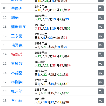
天
18
,人
21
,地
9
,外
6
,總
26
1946年生
蔡辰洲
09.
edit_note
天
18
,人
24
,地
17
,外
11
,總
34
1891年生
胡適
10.
edit_note
天
12
,人
29
,地
19
,外
2
,總
29
1931年生
聖嚴法師
11.
edit_note
天
33
,人
29
,地
19
,外
23
,總
52
1917年生
王永慶
12.
edit_note
天
5
,人
9
,地
20
,外
16
,總
24
1893年生
毛澤東
13.
edit_note
天
5
,人
21
,地
25
,外
9
,總
29
1963年生
梅艷芳
14.
edit_note
天
12
,人
35
,地
34
,外
11
,總
45
1873年生
梁啟超
15.
edit_note
天
12
,人
22
,地
23
,外
13
,總
34
1895年生
林語堂
16.
edit_note
天
9
,人
22
,地
25
,外
12
,總
33
1785年生
林則徐
17.
edit_note
天
9
,人
17
,地
19
,外
11
,總
27
1888年生
杜月笙
18.
edit_note
天
8
,人
11
,地
15
,外
12
,總
22
1940年生
李小龍
19.
edit_note
天
8
,人
10
,地
19
,外
17
,總
26