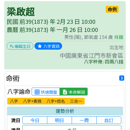
梁啟超
命例
民國 前39(1873) 年 2月 23 日 10:00
農曆 前39(1873) 年 一月 26 日 10:00
男性(陽), 節氣虛 154 歲
肖
雞
八字資訊
編輯生日
出生地
grade
edit_note
中國廣東省江門市新會區
八字秤骨: 四兩八錢
命術
3
八字論命
grid_on
description
快速簡盤
本命解說
八字
八字+紫微
八字+姓名
三合一
運勢分析
流日
今日
明日
一周
自訂
流月