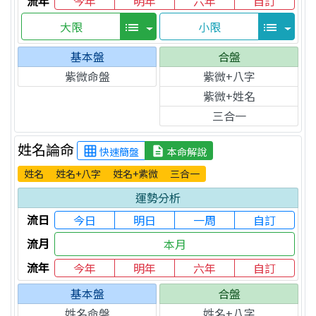
流年
今年
明年
六年
自訂
大限
小限
list
list
基本盤
合盤
紫微命盤
紫微+八字
紫微+姓名
三合一
姓名論命
grid_on
description
快速簡盤
本命解說
姓名
姓名+八字
姓名+紫微
三合一
運勢分析
流日
今日
明日
一周
自訂
流月
本月
流年
今年
明年
六年
自訂
基本盤
合盤
姓名命盤
姓名+八字