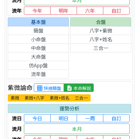
本月
流年
今年
明年
六年
自訂
基本盤
合盤
簡盤
八字+紫微
小命盤
八字+姓名
中命盤
三合一
大命盤
仿App盤
流年盤
紫微論命
grid_on
description
快速簡盤
本命解說
紫微
紫微+八字
紫微+姓名
三合一
運勢分析
流日
今日
明日
一周
自訂
流月
本月