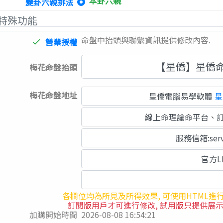
本卦六親
變卦六親排法
特殊功能
命盤中抬頭與聯繫資訊提供修改內容.
營業授權
done
【星僑】星僑
梅花命盤抬頭
梅花命盤地址
星僑電腦易學軟體
星
線上命理論命平台、訂
服務信箱:serv
官方LI
各欄位均為所見及所得效果, 可使用HTML進行
訂閱版用戶才可進行修改, 試用版只提供展示,
加購開始時間
2026-08-08 16:54:21