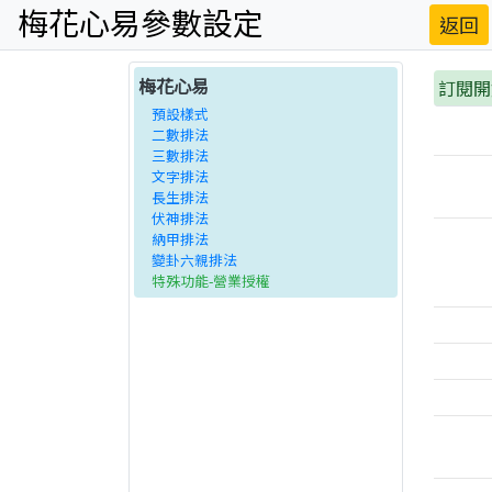
梅花心易參數設定
返回
梅花心易
訂閱開
預設樣式
二數排法
三數排法
文字排法
長生排法
伏神排法
納甲排法
變卦六親排法
特殊功能-營業授權