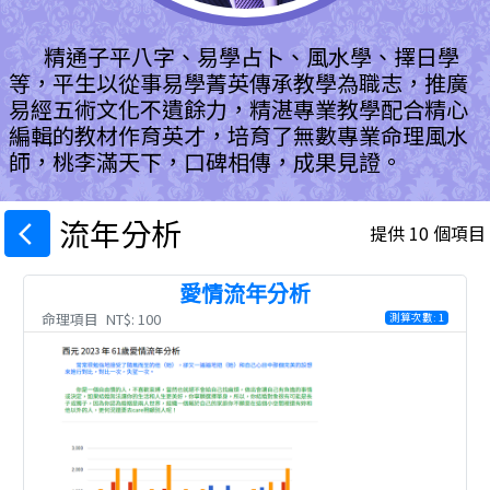
精通子平八字、易學占卜、風水學、擇日學
等，平生以從事易學菁英傳承教學為職志，推廣
易經五術文化不遺餘力，精湛專業教學配合精心
編輯的教材作育英才，培育了無數專業命理風水
師，桃李滿天下，口碑相傳，成果見證。
流年分析
提供 10 個項目
arrow_back_ios
愛情流年分析
命理項目
NT$: 100
測算次數: 1