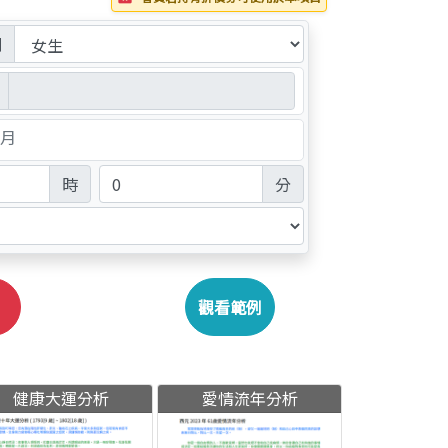
別
月
時
分
觀看範例
健康大運分析
愛情流年分析