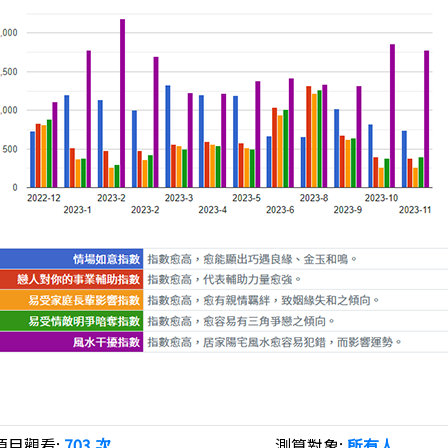
項目觀看:
703 次
測算對象:
所有人