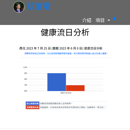
葫蘆墩
Toggle D
介紹
項目
健康流日分析