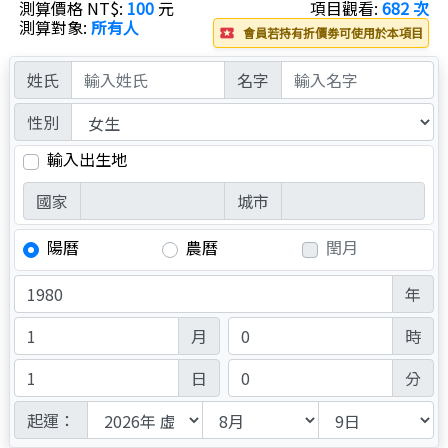
測算價格 NT$:
100
元
項目觀看:
682 次
測算對象:
所有人
會員若持有折價劵可使用於本項目
local_play
姓氏
名字
性別
輸入出生地
國家
城市
陽曆
農曆
閏月
年
月
時
日
分
起運：