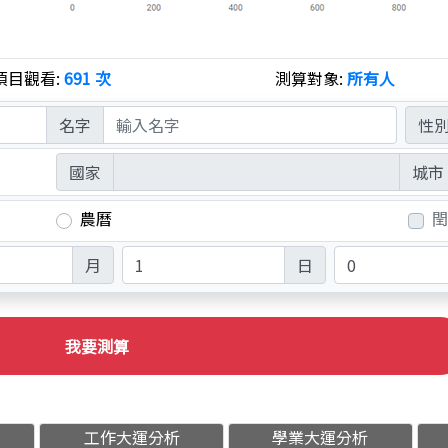
項目觀看:
691 次
測算對象:
所有人
名字
性
國家
城市
農曆
閏
月
日
我要測算
工作大運分析
學業大運分析