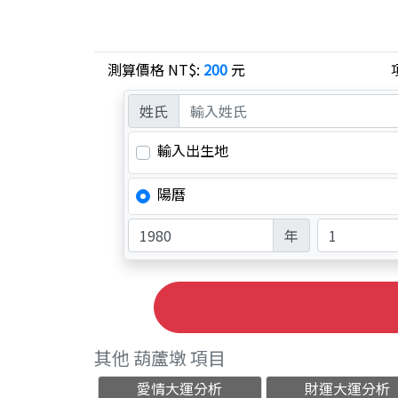
測算價格 NT$:
200
元
姓氏
輸入出生地
陽曆
年
其他 葫蘆墩 項目
愛情大運分析
財運大運分析