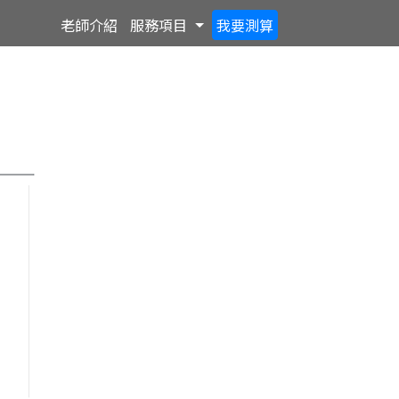
Toggle Dropdown
老師
介紹
服務
項目
我要
測算