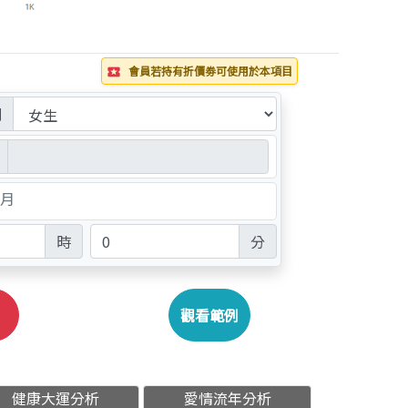
會員若持有折價劵可使用於本項目
local_play
別
月
時
分
觀看範例
健康大運分析
愛情流年分析