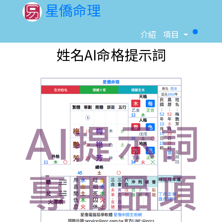
星僑命理
Toggle D
介紹
項目
姓名AI命格提示詞