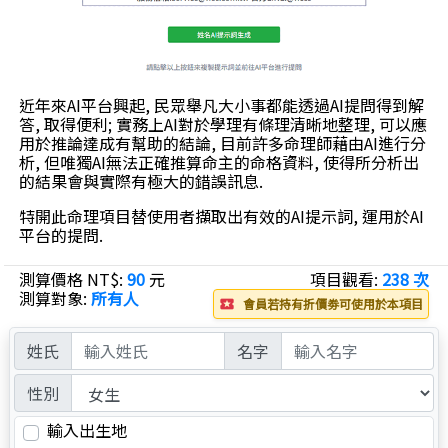
近年來AI平台興起, 民眾舉凡大小事都能透過AI提問得到解
答, 取得便利; 實務上AI對於學理有條理清晰地整理, 可以應
用於推論達成有幫助的結論, 目前許多命理師藉由AI進行分
析, 但唯獨AI無法正確推算命主的命格資料, 使得所分析出
的結果會與實際有極大的錯誤訊息.
特開此命理項目替使用者擷取出有效的AI提示詞, 運用於AI
平台的提問.
測算價格 NT$:
90
元
項目觀看:
238 次
測算對象:
所有人
會員若持有折價劵可使用於本項目
local_play
姓氏
名字
性別
輸入出生地