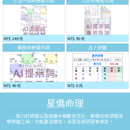
三合一AI命格提示詞
八字命格提示詞
NT$: 249 元
NT$: 90 元
紫微命格提示詞
占卜排盤
NT$: 90 元
NT$: 0 元
星僑命理
致力於研發以及推廣中華數術文化，累積40年研發易
學排盤工具，功能靈活彈性，深受全球研習者肯定。