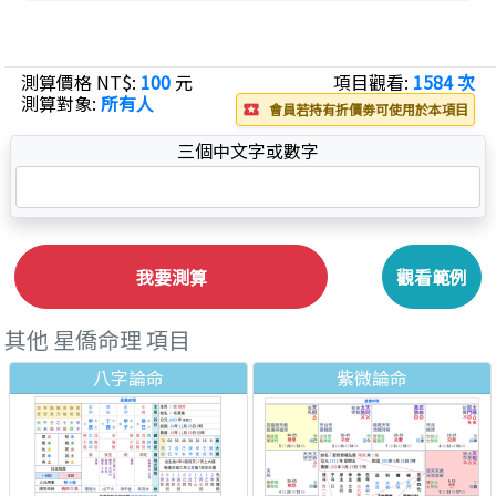
測算價格 NT$:
100
元
項目觀看:
1584 次
測算對象:
所有人
會員若持有折價劵可使用於本項目
local_play
三個中文字或數字
我要測算
觀看範例
其他 星僑命理 項目
八字論命
紫微論命