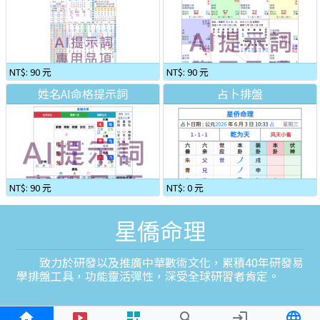
NT$: 90 元
NT$: 90 元
姓名AI命格提示詞
占卜排盤
NT$: 90 元
NT$: 0 元
星僑命理
致力於研發以及推廣中華數術文化，累積40年研發易
學排盤工具，功能靈活彈性，深受全球研習者肯定。
home
smart_display
dashboard_customize
search
login
language