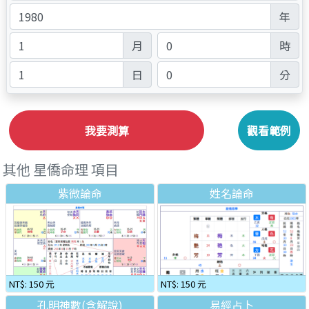
年
月
時
日
分
我要測算
觀看範例
其他 星僑命理 項目
紫微論命
姓名論命
NT$: 150 元
NT$: 150 元
孔明神數(含解說)
易經占卜