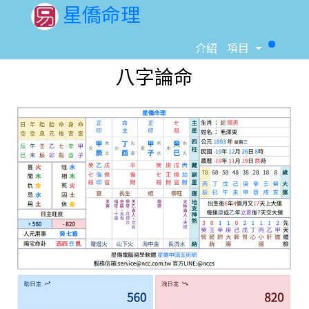
星僑命理
Toggle D
介紹
項目
八字論命