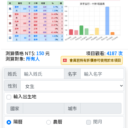
測算價格 NT$:
150
元
項目觀看:
4187 次
測算對象:
所有人
會員若持有折價劵可使用於本項目
local_play
姓氏
名字
性別
輸入出生地
國家
城市
陽曆
農曆
閏月