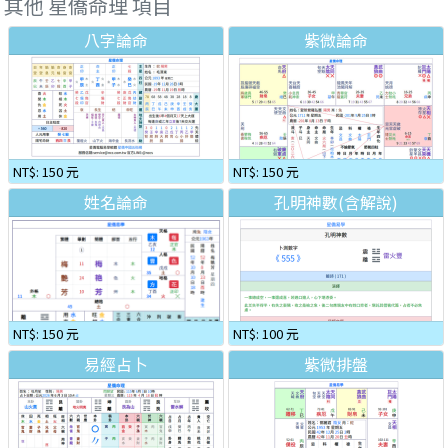
其他 星僑命理 項目
八字論命
紫微論命
NT$: 150 元
NT$: 150 元
姓名論命
孔明神數(含解說)
NT$: 150 元
NT$: 100 元
易經占卜
紫微排盤