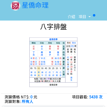
星僑命理
Toggle D
介紹
項目
八字排盤
測算價格 NT$:
0
元
項目觀看:
5438 次
測算對象:
所有人