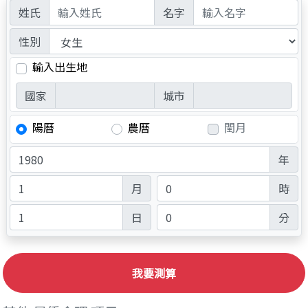
姓氏
名字
性別
輸入出生地
國家
城市
陽曆
農曆
閏月
年
月
時
日
分
我要測算